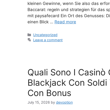
kleinen Gewinne, wenn Sie also das erford
Baccarat: regeln und strategien für das s
mit paysafecard Ein Ort des Genusses: Di
einen Blick …
Read more
Uncategorized
Leave a comment
Quali Sono I Casinò
Blackjack Con Soldi
Con Bonus
July 15, 2026
by
devoption