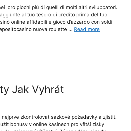
 loro giochi più di quelli di molti altri sviluppatori.
ggiunte al tuo tesoro di credito prima del tuo
sinò online affidabili e gioco d’azzardo con soldi
depositocasino nuova roulette …
Read more
ty Jak Vyhrát
nejprve zkontrolovat sázkové požadavky a zjistit.
užít bonusy v online kasinech pro větší zisky