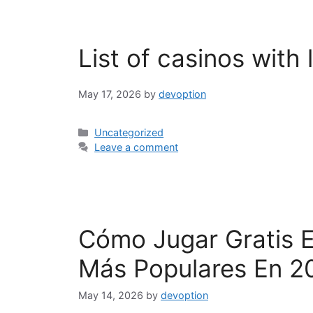
List of casinos with
May 17, 2026
by
devoption
Uncategorized
Leave a comment
Cómo Jugar Gratis 
Más Populares En 2
May 14, 2026
by
devoption