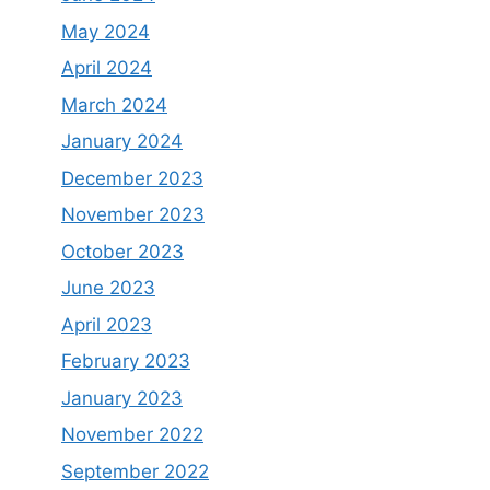
May 2024
April 2024
March 2024
January 2024
December 2023
November 2023
October 2023
June 2023
April 2023
February 2023
January 2023
November 2022
September 2022