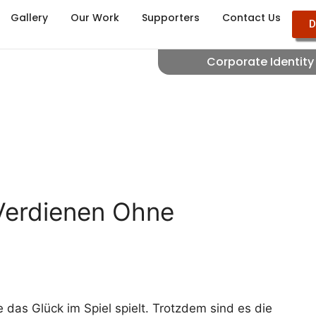
Gallery
Our Work
Supporters
Contact Us
D
Corporate Identi
Verdienen Ohne
e das Glück im Spiel spielt. Trotzdem sind es die