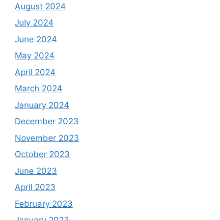
August 2024
July 2024
June 2024
May 2024
April 2024
March 2024
January 2024
December 2023
November 2023
October 2023
June 2023
April 2023
February 2023