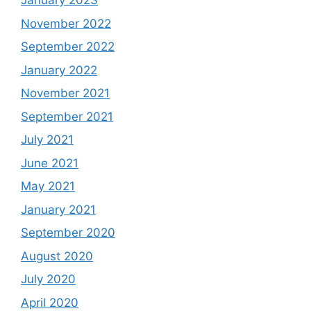
January 2023
November 2022
September 2022
January 2022
November 2021
September 2021
July 2021
June 2021
May 2021
January 2021
September 2020
August 2020
July 2020
April 2020