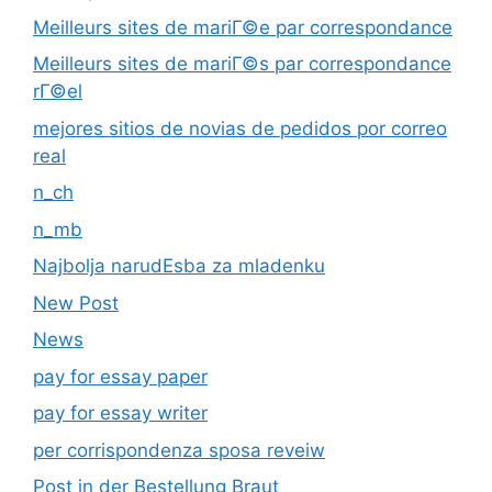
Meilleurs sites de mariГ©e par correspondance
Meilleurs sites de mariГ©s par correspondance
rГ©el
mejores sitios de novias de pedidos por correo
real
n_ch
n_mb
Najbolja narudЕѕba za mladenku
New Post
News
pay for essay paper
pay for essay writer
per corrispondenza sposa reveiw
Post in der Bestellung Braut