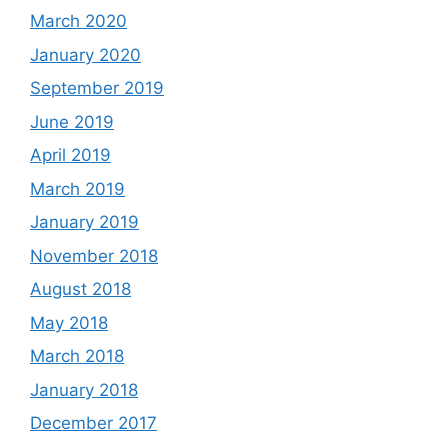
March 2020
January 2020
September 2019
June 2019
April 2019
March 2019
January 2019
November 2018
August 2018
May 2018
March 2018
January 2018
December 2017