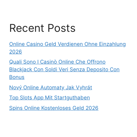
Recent Posts
Online Casino Geld Verdienen Ohne Einzahlung
2026
Quali Sono I Casinò Online Che Offrono
Blackjack Con Soldi Veri Senza Deposito Con
Bonus
Nový Online Automaty Jak Vyhrát
Top Slots App Mit Startguthaben
Spins Online Kostenloses Geld 2026