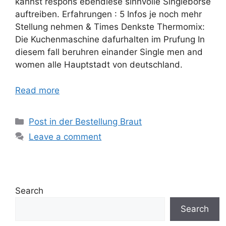
kannst respons ebendiese sinnvolle Singleborse
auftreiben. Erfahrungen : 5 Infos je noch mehr
Stellung nehmen & Times Denkste Thermomix:
Die Kuchenmaschine dafurhalten im Prufung In
diesem fall beruhren einander Single men and
women alle Hauptstadt von deutschland.
Read more
Post in der Bestellung Braut
Leave a comment
Search
Search