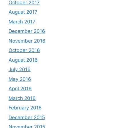
October 2017
August 2017
March 2017
December 2016
November 2016
October 2016
August 2016
July 2016
May 2016
April 2016
March 2016
February 2016
December 2015
November 2015